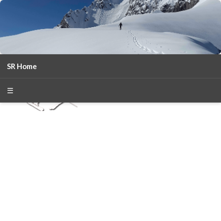
SR Home
season 2025-26
30
χρόνια Snow Report
☰