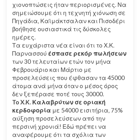
χιονοπτώσεις ήταν περιορισμένες. Να
σημειώσουμε ότι η τεχνητή χιόνωση σε
Πηγάδια, Καϊμάκτσαλαν και Πισοδέρι
βοήθησε ουσιαστικά τις δύσκολες
ημέρες.
Τα ευχάριστα νέα είναι ότι το Χ.Κ.
Παρνασσού
έσπασε ρεκόρ πωλήσεων
των 30 τελευταίων ετών τον μήνα
Φεβρουάριο και Μάρτιο με
προσελεύσεις που έφθασαν τα 45000
άτομα ανά μήνα όταν ο μέσος όρος
δεν ξεπέρασε ποτέ τους 30000.
To X.K. Καλαβρύτων σε οριακή
κερδοφορία
με 54000 εισιτήρια, 75%
αύξηση προσελεύσεων από την
περσινή χρονιά! Εδώ πρέπει να
αναφέρουμε ότι τα σχόλια των