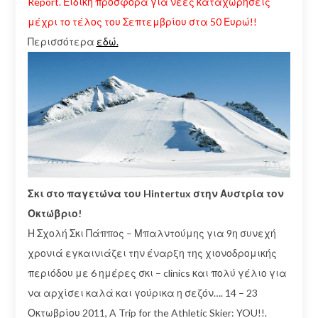
Report. Ειδική προσφορά για νέες καταχωρήσεις
μέχρι το τέλος του Σεπτεμβρίου στα 50 Ευρώ!!
Περισσότερα
εδώ.
Σκι στο παγετώνα του Hintertux στην Αυστρία τον
Οκτώβριο!
Η Σχολή Σκι Πάππος – Μπαλντούμης για 9η συνεχή
χρονιά εγκαινιάζει την έναρξη της χιονοδρομικής
περιόδου με 6 ημέρες σκι – clinics και πολύ γέλιο για
να αρχίσει καλά και γούρικα η σεζόν…. 14 – 23
Οκτωβρίου 2011, A Trip for the Athletic Skier: YOU!!.