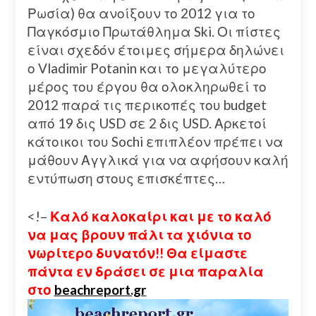
Ρωσία) θα ανοίξουν το 2012 για το
Παγκόσμιο Πρωτάθλημα Ski. Οι πίστες
είναι σχεδόν έτοιμες σήμερα δηλώνει
ο Vladimir Potanin και το μεγαλύτερο
μέρος του έργου θα ολοκληρωθεί το
2012 παρά τις περικοπές του budget
από 19 δις USD σε 2 δις USD. Αρκετοί
κάτοικοι του Sochi επιπλέον πρέπει να
μάθουν Αγγλικά για να αφήσουν καλή
εντύπωση στους επισκέπτες…
<!–
Καλό καλοκαίρι και με το καλό
να μας βρουν πάλι τα χιόνια το
νωρίτερο δυνατόν!! Θα είμαστε
πάντα εν δράσει σε μια παραλία
στο
beachreport.gr