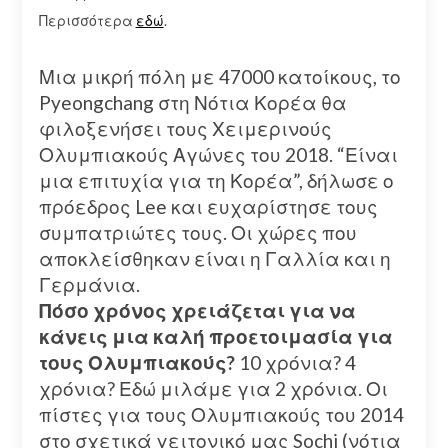
Περισσότερα
εδώ
.
Μια μικρή πόλη με 47000 κατοίκους, το
Pyeongchang στη Νότια Κορέα θα
φιλοξενήσει τους Χειμερινούς
Ολυμπιακούς Αγώνες του 2018. “Είναι
μια επιτυχία για τη Κορέα”, δήλωσε ο
πρόεδρος Lee και ευχαρίστησε τους
συμπατριώτες τους. Οι χώρες που
αποκλείσθηκαν είναι η Γαλλία και η
Γερμάνια.
Πόσο χρόνος χρειάζεται για να
κάνεις μια καλή προετοιμασία για
τους Ολυμπιακούς?
10 χρόνια? 4
χρόνια? Εδώ μιλάμε για 2 χρόνια. Οι
πίστες για τους Ολυμπιακούς του 2014
στο σχετικά γειτονικό μας Sochi (νότια