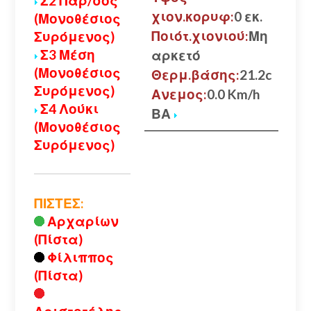
Σ2 Παρ/σος
χιον.κορυφ:
0 εκ.
(Μονοθέσιος
Ποιότ.χιονιού:
Μη
Συρόμενος)
Σ3 Μέση
αρκετό
(Μονοθέσιος
Θερμ.βάσης:
21.2c
Συρόμενος)
Ανεμος:
0.0 Km/h
Σ4 Λούκι
ΒΑ
(Μονοθέσιος
Συρόμενος)
ΠΙΣΤΕΣ:
Αρχαρίων
(Πίστα)
Φίλιππος
(Πίστα)