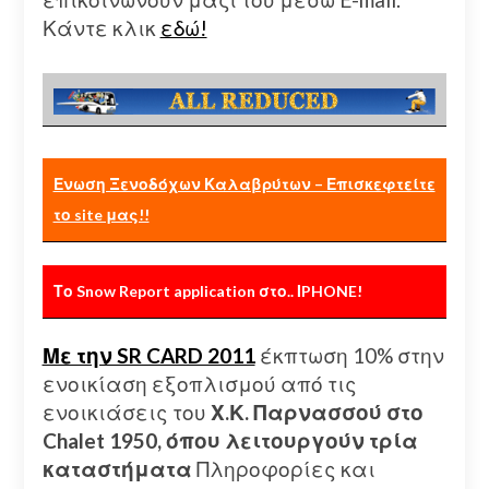
Κάντε κλικ
εδώ!
Ενωση Ξενοδόχων Καλαβρύτων – Επισκεφτείτε
το site μας!!
Το Snow Report application στο.. ΙPHONE!
Με την SR CARD 2011
έκπτωση 10% στην
ενοικίαση εξοπλισμού από τις
ενοικιάσεις του
Χ.Κ. Παρνασσού στο
Chalet 1950, όπου λειτουργούν τρία
καταστήματα
Πληροφορίες και