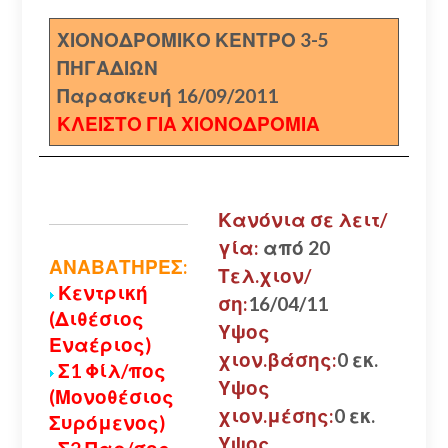
ΧΙΟΝΟΔΡΟΜΙΚΟ ΚΕΝΤΡΟ 3-5
ΠΗΓΑΔΙΩΝ
Παρασκευή 16/09/2011
ΚΛΕΙΣΤΟ ΓΙΑ ΧΙΟΝΟΔΡΟΜΙΑ
Κανόνια σε λειτ/
γία:
από 20
ΑΝΑΒΑΤΗΡΕΣ:
Τελ.χιον/
Κεντρική
ση:
16/04/11
(Διθέσιος
Υψος
Εναέριος)
χιον.βάσης:
0 εκ.
Σ1 Φίλ/πος
Υψος
(Μονοθέσιος
χιον.μέσης:
0 εκ.
Συρόμενος)
Υψος